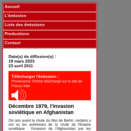
Accueil
L'émission
Liste des émissions
Productions
Contact
Date(s) de diffusion(s) :
19 mars 2023
23 avril 2011
Télécharger l'émission :
Provenance :Fichier téléchargé sur le site de
France Inter
Décembre 1979, l'invasion
soviétique en Afghanistan
Dix ans avant la chute du Mur de Berlin, certains y
ont vu les prémisses de la chute de l'Empire
soviétique : l'invasion de l'Afghanistan par les