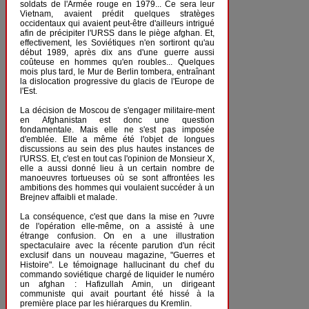
soldats de l'Armée rouge en 1979... Ce sera leur
Vietnam, avaient prédit quelques stratèges
occidentaux qui avaient peut-être d'ailleurs intrigué
afin de précipiter l'URSS dans le piège afghan. Et,
effectivement, les Soviétiques n'en sortiront qu'au
début 1989, après dix ans d'une guerre aussi
coûteuse en hommes qu'en roubles... Quelques
mois plus tard, le Mur de Berlin tombera, entraînant
la dislocation progressive du glacis de l'Europe de
l'Est.
La décision de Moscou de s'engager militaire-ment
en Afghanistan est donc une question
fondamentale. Mais elle ne s'est pas imposée
d'emblée. Elle a même été l'objet de longues
discussions au sein des plus hautes instances de
l'URSS. Et, c'est en tout cas l'opinion de Monsieur X,
elle a aussi donné lieu à un certain nombre de
manoeuvres tortueuses où se sont affrontées les
ambitions des hommes qui voulaient succéder à un
Brejnev affaibli et malade.
La conséquence, c'est que dans la mise en ?uvre
de l'opération elle-même, on a assisté à une
étrange confusion. On en a une illustration
spectaculaire avec la récente parution d'un récit
exclusif dans un nouveau magazine, "Guerres et
Histoire". Le témoignage hallucinant du chef du
commando soviétique chargé de liquider le numéro
un afghan : Hafizullah Amin, un dirigeant
communiste qui avait pourtant été hissé à la
première place par les hiérarques du Kremlin.