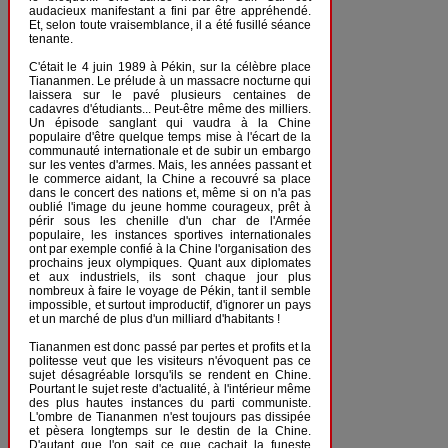
audacieux manifestant a fini par être appréhendé.
Et, selon toute vraisemblance, il a été fusillé séance
tenante.
C'était le 4 juin 1989 à Pékin, sur la célèbre place
Tiananmen. Le prélude à un massacre nocturne qui
laissera sur le pavé plusieurs centaines de
cadavres d'étudiants... Peut-être même des milliers.
Un épisode sanglant qui vaudra à la Chine
populaire d'être quelque temps mise à l'écart de la
communauté internationale et de subir un embargo
sur les ventes d'armes. Mais, les années passant et
le commerce aidant, la Chine a recouvré sa place
dans le concert des nations et, même si on n'a pas
oublié l'image du jeune homme courageux, prêt à
périr sous les chenille d'un char de l'Armée
populaire, les instances sportives internationales
ont par exemple confié à la Chine l'organisation des
prochains jeux olympiques. Quant aux diplomates
et aux industriels, ils sont chaque jour plus
nombreux à faire le voyage de Pékin, tant il semble
impossible, et surtout improductif, d'ignorer un pays
et un marché de plus d'un milliard d'habitants !
Tiananmen est donc passé par pertes et profits et la
politesse veut que les visiteurs n'évoquent pas ce
sujet désagréable lorsqu'ils se rendent en Chine.
Pourtant le sujet reste d'actualité, à l'intérieur même
des plus hautes instances du parti communiste.
L'ombre de Tiananmen n'est toujours pas dissipée
et pèsera longtemps sur le destin de la Chine.
D'autant que l'on sait ce que cachait la funeste