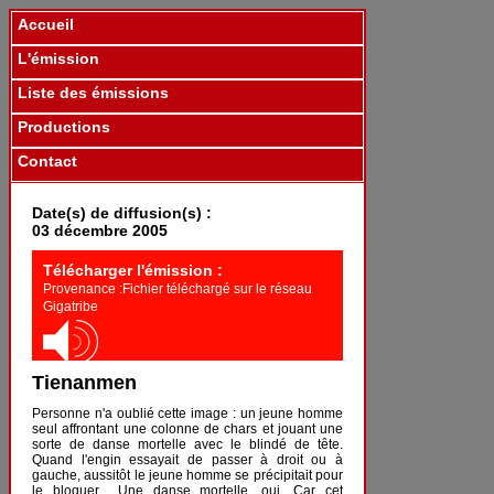
Accueil
L'émission
Liste des émissions
Productions
Contact
Date(s) de diffusion(s) :
03 décembre 2005
Télécharger l'émission :
Provenance :Fichier téléchargé sur le réseau
Gigatribe
Tienanmen
Personne n'a oublié cette image : un jeune homme
seul affrontant une colonne de chars et jouant une
sorte de danse mortelle avec le blindé de tête.
Quand l'engin essayait de passer à droit ou à
gauche, aussitôt le jeune homme se précipitait pour
le bloquer... Une danse mortelle, oui. Car cet